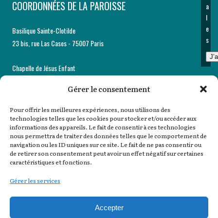
COORDONNÉES DE LA PAROISSE
a
l
e
Basilique Sainte-Clotilde
s
23 bis, rue Las Cases - 75007 Paris
J’
Chapelle de Jésus Enfant
29, rue Las Cases - 75007 Paris
Gérer le consentement
Accueil et secrétariat paroissiaux
Pour offrir les meilleures expériences, nous utilisons des
12, rue Martignac - 75007 Paris
technologies telles que les cookies pour stocker et/ou accéder aux
informations des appareils. Le fait de consentir à ces technologies
Tél : 01 44 18 62 60
nous permettra de traiter des données telles que le comportement de
navigation ou les ID uniques sur ce site. Le fait de ne pas consentir ou
de retirer son consentement peut avoir un effet négatif sur certaines
Email :
paroisse@sainte-clotilde.com
caractéristiques et fonctions.
SPEP :
spep@sainte-clotilde.com
Gérer les services
Mon Denier
Accepter