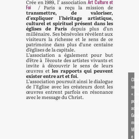
Crée en 1989, l’ association
Art Culture et
Foi
/ Paris a reçu la mission de
transmettre, de valoriser,
d’expliquer l’héritage artistique,
culturel et spirituel présent dans les
églises de Paris
depuis plus d’un
millénaire. Ses bénévoles révèlent aux
visiteurs la richesse et le sens de ce
patrimoine dans plus d’une centaine
d’églises de la capitale.
L’association a également pour but
d’être à l’écoute des artistes vivants et
invite à découvrir le sens de leurs
œuvres et
les rapports qui peuvent
exister entre art et foi
.
Cliq
L’association poursuit ainsi le dialogue
de l’Eglise avec les créateurs dont les
sur
œuvres entrent parfois en résonance
« J’a
avec le message du Christ.
pour
activ
Goog
map
M
e