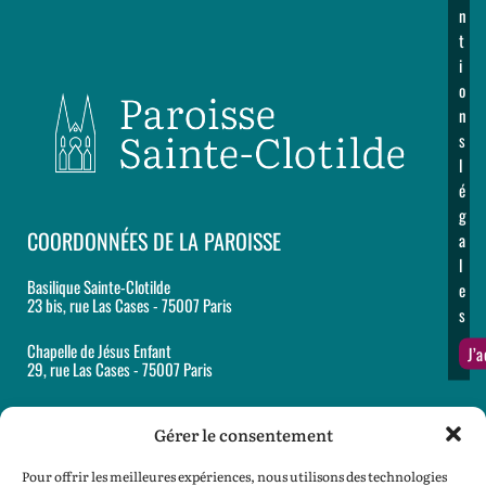
n
t
i
o
n
s
l
é
g
COORDONNÉES DE LA PAROISSE
a
l
Basilique Sainte-Clotilde
e
23 bis, rue Las Cases - 75007 Paris
s
Chapelle de Jésus Enfant
J’
29, rue Las Cases - 75007 Paris
Accueil et secrétariat paroissiaux
12, rue Martignac - 75007 Paris
Gérer le consentement
Tél : 01 44 18 62 60
Pour offrir les meilleures expériences, nous utilisons des technologies