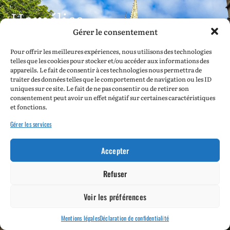
Homélies
Gérer le consentement
Nous vous proposons dans cette rubrique les
homélies prononcées dans notre Basilique au cours
Pour offrir les meilleures expériences, nous utilisons des technologies
de la grand’messe.
telles que les cookies pour stocker et/ou accéder aux informations des
L’homélie fait partie de la liturgie de la Parole. Elle
appareils. Le fait de consentir à ces technologies nous permettra de
est avant tout faite pour être entendue au cours de la
traiter des données telles que le comportement de navigation ou les ID
célébration de la messe. Néanmoins, c’est un usage
uniques sur ce site. Le fait de ne pas consentir ou de retirer son
très ancien parmi les chrétiens, et en particulier
consentement peut avoir un effet négatif sur certaines caractéristiques
parmi les moines, de nourrir sa
lectio divina
en
et fonctions.
méditant des homélies en dehors de la liturgie.
Gérer les services
En tête du texte, vous trouverez les références des
lectures bibliques qui correspondent à l’homélie.
Accepter
revenir à l'accueil
Refuser
Voir les préférences
Mentions légales
Déclaration de confidentialité