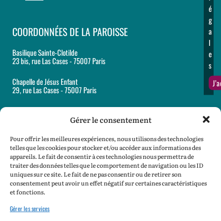
é
g
COORDONNÉES DE LA PAROISSE
a
l
Basilique Sainte-Clotilde
e
23 bis, rue Las Cases - 75007 Paris
s
Chapelle de Jésus Enfant
J’
29, rue Las Cases - 75007 Paris
Accueil et secrétariat paroissiaux
12, rue Martignac - 75007 Paris
Gérer le consentement
Tél : 01 44 18 62 60
Pour offrir les meilleures expériences, nous utilisons des technologies
Email :
paroisse@sainte-clotilde.com
telles que les cookies pour stocker et/ou accéder aux informations des
appareils. Le fait de consentir à ces technologies nous permettra de
traiter des données telles que le comportement de navigation ou les ID
SPEP :
spep@sainte-clotilde.com
uniques sur ce site. Le fait de ne pas consentir ou de retirer son
consentement peut avoir un effet négatif sur certaines caractéristiques
Mon Denier
et fonctions.
Gérer les services
Mentions légales