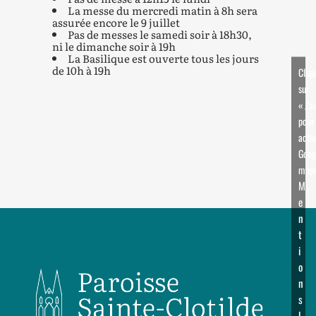
La messe du mercredi matin à 8h sera
assurée encore le 9 juillet
Pas de messes le samedi soir à 18h30,
ni le dimanche soir à 19h
La Basilique est ouverte tous les jours
de 10h à 19h
Cliq
sur
« J’a
pour
activ
Goog
map
M
e
n
t
i
o
n
s
l