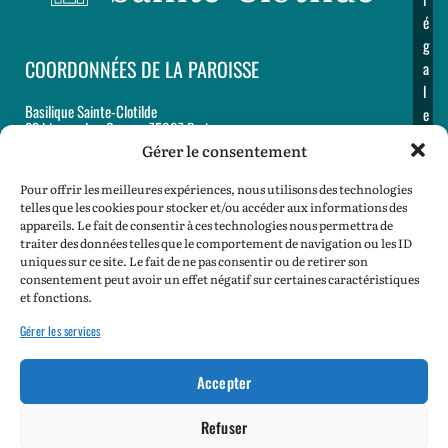
é
g
COORDONNÉES DE LA PAROISSE
a
l
Basilique Sainte-Clotilde
e
23 bis, rue Las Cases - 75007 Paris
s
Gérer le consentement
Chapelle de Jésus Enfant
J’
29, rue Las Cases - 75007 Paris
Pour offrir les meilleures expériences, nous utilisons des technologies
telles que les cookies pour stocker et/ou accéder aux informations des
appareils. Le fait de consentir à ces technologies nous permettra de
Accueil et secrétariat paroissiaux
traiter des données telles que le comportement de navigation ou les ID
12, rue Martignac - 75007 Paris
uniques sur ce site. Le fait de ne pas consentir ou de retirer son
Tél : 01 44 18 62 60
consentement peut avoir un effet négatif sur certaines caractéristiques
et fonctions.
Email :
paroisse@sainte-clotilde.com
Gérer les services
SPEP :
spep@sainte-clotilde.com
Accepter
Mon Denier
Refuser
Mentions légales