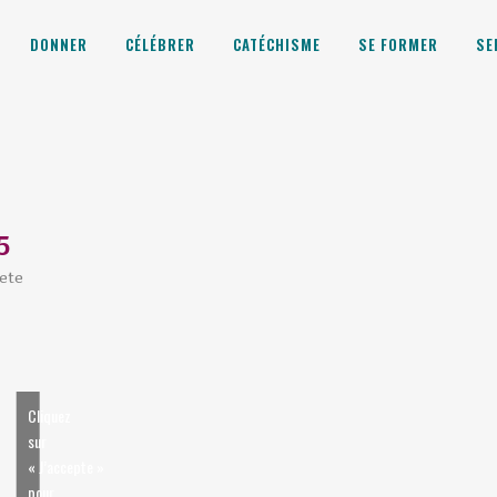
DONNER
CÉLÉBRER
CATÉCHISME
SE FORMER
SE
5
ete
Cliquez
sur
« J’accepte »
pour