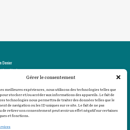
n Denier
ntions légales
Gérer le consentement
stion des cookies
 les meilleures expériences, nous utilisons des technologies telles que
 pour stocker et/ou accéder aux informations des appareils. Le fait de
 ces technologies nous permettra de traiter des données telles que le
t de navigation ou les ID uniques sur ce site. Le fait de ne pas
u de retirer son consentement peut avoir un effet négatif sur certaines
ques et fonctions.
ervices