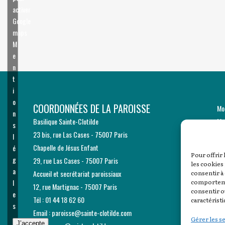
activer
Google
maps
M
e
n
t
i
o
COORDONNÉES DE LA PAROISSE
Mo
n
Basilique Sainte-Clotilde
Me
s
23 bis, rue Las Cases - 75007 Paris
Ge
l
Chapelle de Jésus Enfant
é
Pour offrir
g
29, rue Las Cases - 75007 Paris
les cookies
a
Accueil et secrétariat paroissiaux
consentir à
comportemen
l
12, rue Martignac - 75007 Paris
consentir o
e
Tél : 01 44 18 62 60
caractéristi
s
Email :
paroisse@sainte-clotilde.com
Gérer les s
J’accepte