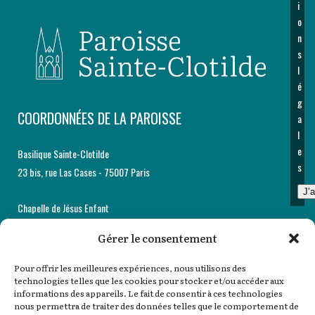
i
o
n
s
l
é
g
COORDONNÉES DE LA PAROISSE
a
l
e
Basilique Sainte-Clotilde
s
23 bis, rue Las Cases - 75007 Paris
J’
Chapelle de Jésus Enfant
29, rue Las Cases - 75007 Paris
Gérer le consentement
Accueil et secrétariat paroissiaux
Pour offrir les meilleures expériences, nous utilisons des
12, rue Martignac - 75007 Paris
technologies telles que les cookies pour stocker et/ou accéder aux
informations des appareils. Le fait de consentir à ces technologies
Tél : 01 44 18 62 60
nous permettra de traiter des données telles que le comportement de