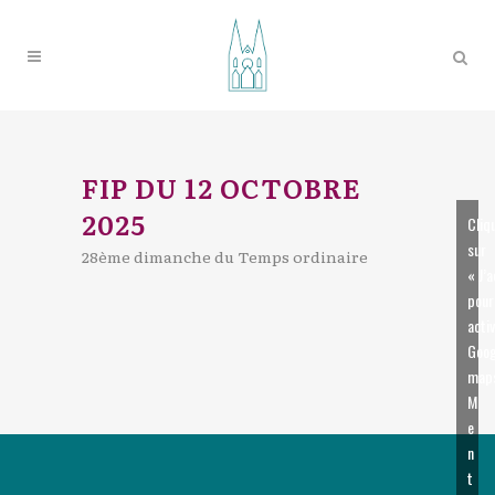
FIP DU 12 OCTOBRE
2025
Cliq
sur
28ème dimanche du Temps ordinaire
« J’
pour
acti
Goog
map
M
e
n
t