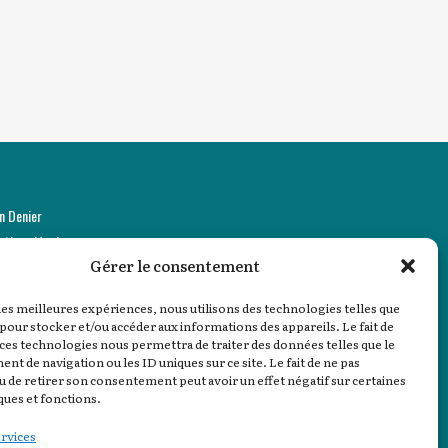
n Denier
ntions légales
Gérer le consentement
stion des cookies
 les meilleures expériences, nous utilisons des technologies telles que
 pour stocker et/ou accéder aux informations des appareils. Le fait de
 ces technologies nous permettra de traiter des données telles que le
t de navigation ou les ID uniques sur ce site. Le fait de ne pas
u de retirer son consentement peut avoir un effet négatif sur certaines
ques et fonctions.
ervices