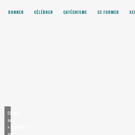
DONNER
CÉLÉBRER
CATÉCHISME
SE FORMER
SE
Cliquez
sur
« J’accepte »
pour