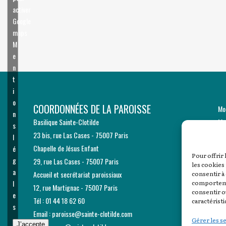
activer
Google
maps
M
e
n
t
i
o
COORDONNÉES DE LA PAROISSE
Mo
n
Basilique Sainte-Clotilde
Me
s
23 bis, rue Las Cases - 75007 Paris
Ge
l
Chapelle de Jésus Enfant
é
Pour offrir
g
29, rue Las Cases - 75007 Paris
les cookies
a
Accueil et secrétariat paroissiaux
consentir à
comportemen
l
12, rue Martignac - 75007 Paris
consentir o
e
Tél : 01 44 18 62 60
caractéristi
s
Email :
paroisse@sainte-clotilde.com
Gérer les s
J’accepte